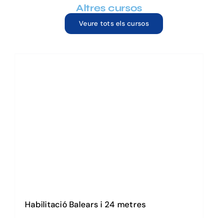
Altres cursos
Veure tots els cursos
Habilitació Balears i 24
metres
Habilitació Balears i 24 metres
Habilitació a vela per tots
el títols PNB,PEE,PI,CI
Habilitació a vela per tots el títols
PNB,PEE,PI,CI