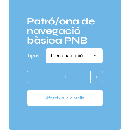
Cistella
Patró/ona de
navegació
bàsica PNB
Tipus

quantitat
de
Patró/ona
Afegeix a la cistella
de
navegació
bàsica