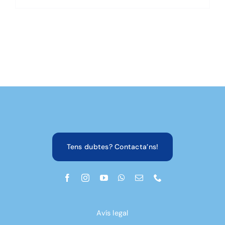
Avís legal
Política de privacitat
Termes i condicions
Política de cookies
Política d’accessibilitat
© 2026 • Tots els drets reservats • Developed by
GM
Cloud Design
Financiado por la Unión Europea – NextGenerationEU. Sin
embargo, los puntos de vista y las opiniones expresadas son
únicamente los del autor o autores y no reflejan necesariamente
los de la Unión Europea o la Comisión Europea. Ni la Unión
Europea ni la Comisión Europea pueden ser consideradas
responsables de las mismas.